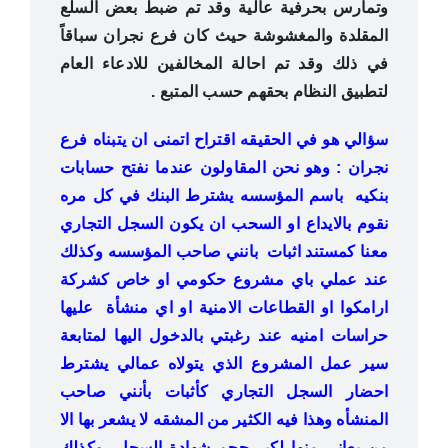
وتمارس بحرفية عالية وقد تم ضبط بعض السلع
المقلدة والمغشوشة حيث كان فرع نجران سباقاً
في ذلك وقد تم احالة المخالفين للادعاء العام
لتطبيق النظام بحقهم حسب المتبع .
سؤالي هو في الحقيقه اقتراح اتمنى ان يتبناه فرع
نجران : وهو نحن المقاولون عندما نفتح حسابات
بنكيه باسم المؤسسه يشترط البنك في كل مره
نقوم بالايداع او السحب ان يكون السجل التجاري
معنا كمستند اثبات بانني صاحب المؤسسه وكذلك
عند عملي باي مشروع حكومي او خاص كشركة
ارامكوا او القطاعات الامنية او اي منشأة عليها
حراسات امنيه عند رغبتي بالدخول اليها لمتابعة
سير عمل المشروع الذي يتولاه عمالي يشترط
احضار السجل التجاري كأثبات بأنني صاحب
المنشأه وهذا فيه الكثير من المشقه لا يشعر بها الا
من يعاني منها لكبر حجم شهادة السجل وكذلك