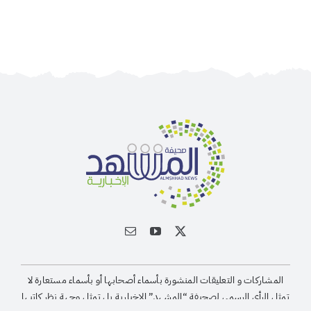
المشاركات و التعليقات المنشورة بأسماء أصحابها أو بأسماء مستعارة لا
تمثل الرأى الرسمى لصحيفة “المشهد” الإخبارية بل تمثل وجهة نظر كاتبها