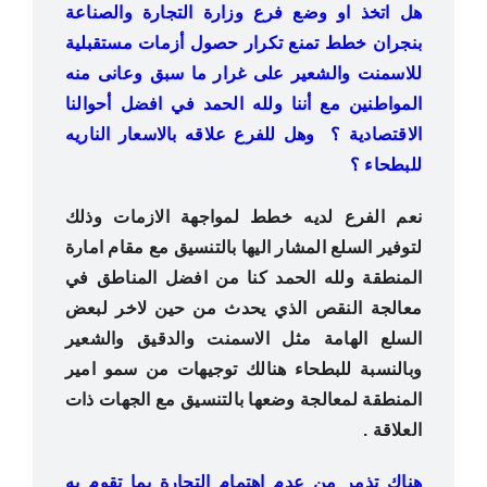
هل اتخذ او وضع فرع وزارة التجارة والصناعة
بنجران خطط تمنع تكرار حصول أزمات مستقبلية
للاسمنت والشعير على غرار ما سبق وعانى منه
المواطنين مع أننا ولله الحمد في افضل أحوالنا
الاقتصادية ؟ وهل للفرع علاقه باﻻسعار الناريه
للبطحاء ؟
نعم الفرع لديه خطط لمواجهة الازمات وذلك
لتوفير السلع المشار اليها بالتنسيق مع مقام امارة
المنطقة ولله الحمد كنا من افضل المناطق في
معالجة النقص الذي يحدث من حين لاخر لبعض
السلع الهامة مثل الاسمنت والدقيق والشعير
وبالنسبة للبطحاء هنالك توجيهات من سمو امير
المنطقة لمعالجة وضعها بالتنسيق مع الجهات ذات
العلاقة .
هناك تذمر من عدم اهتمام التجارة بما تقوم به