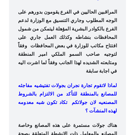
المراقبين الحاليين في الفرع يقومون بدورهم على
الوجه المطلوب وجاري التنسيق مع الوزارة لدعم
الفرع بالكوادر البشرية المؤهلة ليتمكن من شمول
المحافظات بنشاطه وكذلك العمل جاري على
افتتاح مكاتب للوزارة في بعض المحافظات وفقاً
لتوجيه صاحب السمو الملكي امير المنطقة
ومتابعته الشديده لهذا الجانب وفقاً لما اشرت اليه
في اجابة سابقة
لماذا ﻻتقوم تجارة نجران بجوﻻت تفتيشيه مفاجئه
للمصانع بالمنطقة للتأكد من اﻻلتزام بالشروط
المصنعيه ﻻن جوﻻتكم تكاد تكون شبه معدومه
لهذه المنشآت ؟
هناك جولات مستمرة على هذه المصانع وخاصة
المصانع والمعامل ذات الانشطة المتعلقة بصحة