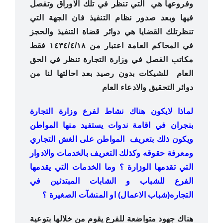
وفروعها هي التي تنظر في تلك الاوراق وتفصل
فيها وبعد صدور نظام التنفيذ فان الجهة التي
تنظرتلك القضايا هي دوائر قضاة التنفيذ والحجز
في المحاكم العامة اعتبار من ١٤٣٤/٤/١٨ فقط
مكاتب الفصل في وزارة التجارة تنظر في الحق
العام للشيكات بدون رصيد بعد احالتها لنا من
دوائر التحقيق والادعاء العام
لماذا لايكون هناك نشاط لفرع وزارة التجارة
بنجران في اقامة ندوات يستفيد منها المواطن
ويكون ذلك بتعريف المواطن على الغش التجاري
ومعرفة حقوقه وكذلك التعريف بالخدمات واﻻدوار
التي تقدمها الوزارة ؟ وما الخدمات التي يقدمها
الفرع للشباب و الشابات المبتدئين في
التجاره(شباب اﻻعمال) او المنشآت الصغيرة ؟
هناك جهود متواضعة للفرع يقوم من خلالها بتوعية