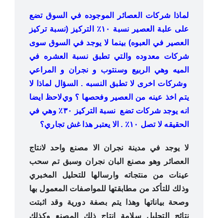
لماذا شركات العصائر الموجوده في السوق تضع
على علبة العصير نسبة ١٠٪ التركيز (نسبة تركيز
العصير في العبوه) بينما لا يوجد في السوق سوى
شركات معدوده والتي تطبق نسبة العشره في
الميه وهي الربيع وسنتوب و نجران و المراعي
وشركات اخرى لا تطبق النسبه . السؤال لماذا لا
يتم اخذ عينه من العصير وفحصها ؟ ويﻻحظ ايضا
انه يوجد شركات تضع نسبة التركيز ٣٠٪ وهي في
الحقيقه لا تصل ١٠٪ . الا يعتبر هذا غش تجاري؟
لا يوجد في مدينة نجران الا مصنع واحد لانتاج
العصائر وهو مصنع البان نجران وسبق تم سحب
عينات من منتجاته وارسالها للتحليل المخبري
وذلك للتأكد من مطابقتها للمواصفات المعمول بها
وصحة بياناتها وهذا يتم بصفة دورية وقد اثبتت
نتائج التحليل سلامة انتاج ذلك المصنع وكذلك