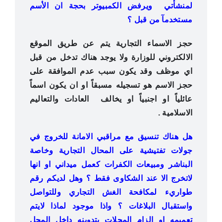
لمنشأتي ويرفض الكمبيوتر بحجة ان اﻷسم
مستخدمآ من قبل ؟
حجز الاسماء التجارية يتم عن طريق الموقع
الالكتروني للوزارة ولا يوجد هناك تدخل من قبل
اي موظف وقد يكون سبب عدم الموافقة على
حجز الاسم هو تسجيله مسبقاً او ان يكون اسماً
عائلياً او اجنبياً او يخالف العادات والتعاليم
الاسلامية .
هل هناك تنسيق مع مراقبي الامانة للخروج في
جولات تفتيشية على المحال التجارية وخاصة
البناشر ومبيعات الكفرات كعمل ميداني او انها
لاتخرج الا عند الشكاوى فقط ؟ وهل لديكم رقم
طواريء لمكافحة الغش التجاري وللتواصل
واستقبال البلاغات ؟ واذا موجود لماذا لايتم
تعميمه او الزام المحلات بتدوينه داخل المحل