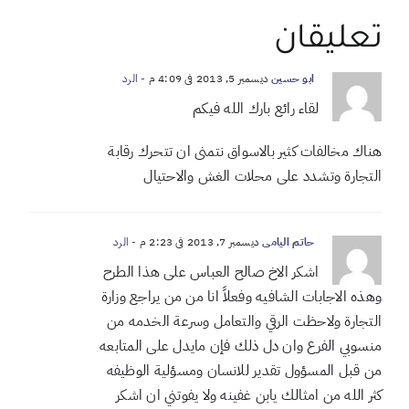
تعليقان
ابو حسين
ديسمبر 5, 2013 في 4:09 م
- الرد
لقاء رائع بارك الله فيكم
هناك مخالفات كثير بالاسواق نتمنى ان تتحرك رقابة
التجارة وتشدد على محلات الغش والاحتيال
حاتم اليامي
ديسمبر 7, 2013 في 2:23 م
- الرد
اشكر الاخ صالح العباس على هذا الطرح
وهذه الاجابات الشافيه وفعلاً انا من من يراجع وزارة
التجارة ولاحظت الرقي والتعامل وسرعة الخدمه من
منسوبي الفرع وان دل ذلك فإن مايدل على المتابعه
من قبل المسؤول تقدير للانسان ومسؤلية الوظيفه
كثر الله من امثالك يابن غفينه ولا يفوتني ان اشكر