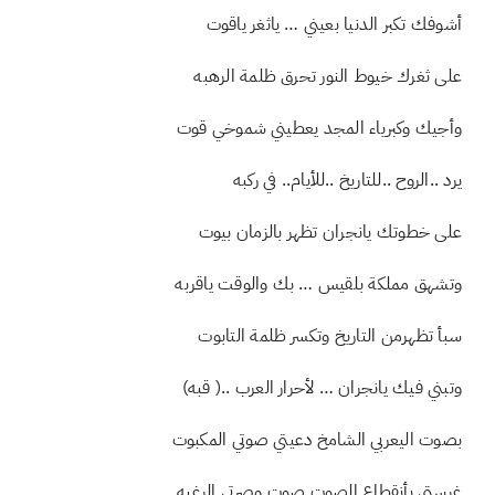
غزل ..نسرين ..يانجران بالوجدان منسكبه
أشوفك تكبر الدنيا بعيني … ياثغر ياقوت
على ثغرك خيوط النور تحرق ظلمة الرهبه
وأجيك وكبرياء المجد يعطيني شموخي قوت
يرد ..الروح ..للتاريخ ..للأيام.. في ركبه
على خطوتك يانجران تظهر بالزمان بيوت
وتشهق مملكة بلقيس … بك والوقت ياقربه
سبأ تظهرمن التاريخ وتكسر ظلمة التابوت
وتبني فيك يانجران … لأحرار العرب ..( قبه)
بصوت اليعربي الشامخ دعيتي صوتي المكبوت