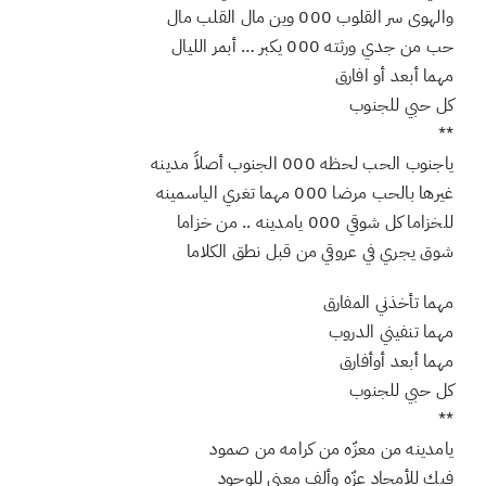
قلبي أمركب جنوب 000 وقلب غيري للشمال
والهوى سر القلوب 000 وين مال القلب مال
حب من جدي ورثته 000 يكبر … أبمر الليال
مهما أبعد أو افارق
كل حبي للجنوب
**
ياجنوب الحب لحظه 000 الجنوب أصلاً مدينه
غيرها بالحب مرضا 000 مهما تغري الياسمينه
للخزاما كل شوقي 000 يامدينه .. من خزاما
شوق يجري في عروقي من قبل نطق الكلاما
مهما تأخذني المفارق
مهما تنفيني الدروب
مهما أبعد أوأفارق
كل حبي للجنوب
**
يامدينه من معزّه من كرامه من صمود