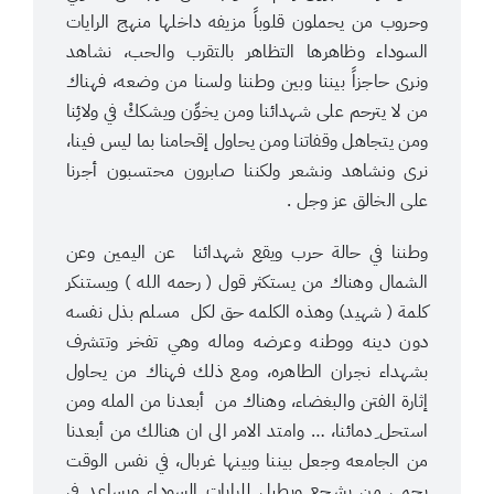
وحروب من يحملون قلوباً مزيفه داخلها منهج الرايات
السوداء وظاهرها التظاهر بالتقرب والحب، نشاهد
ونرى حاجزاً بيننا وبين وطننا ولسنا من وضعه، فهناك
من لا يترحم على شهدائنا ومن يخوِّن ويشككْ في ولائِنا
ومن يتجاهل وقفاتنا ومن يحاول إقحامنا بما ليس فينا،
نرى ونشاهد ونشعر ولكننا صابرون محتسبون أجرنا
على الخالق عز وجل .
وطننا في حالة حرب ويقع شهدائنا عن اليمين وعن
الشمال وهناك من يستكثر قول ( رحمه الله ) ويستنكر
كلمة ( شهيد) وهذه الكلمه حق لكل مسلم بذل نفسه
دون دينه ووطنه وعرضه وماله وهي تفخر وتتشرف
بشهداء نجران الطاهره، ومع ذلك فهناك من يحاول
إثارة الفتن والبغضاء، وهناك من أبعدنا من المله ومن
استحل ِدمائنا، … وامتد الامر الى ان هنالك من أبعدنا
من الجامعه وجعل بيننا وبينها غربال، في نفس الوقت
يحمي من يشجع ويطبل للرايات السوداء ويساعد في