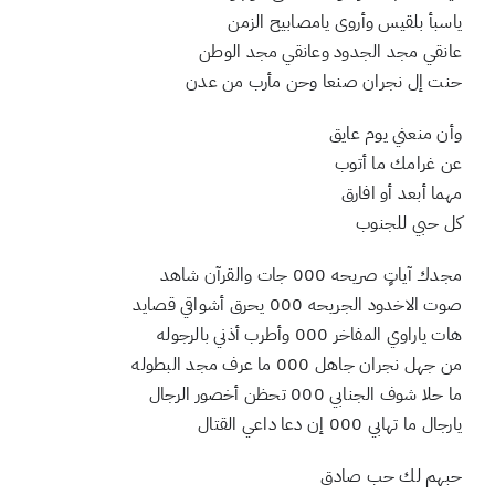
فيك للأمجاد عزّه وألف معنى للوجود
ياسبأ بلقيس وأروى يامصابيح الزمن
عانقي مجد الجدود وعانقي مجد الوطن
حنت إل نجران صنعا وحن مأرب من عدن
وأن منعني يوم عايق
عن غرامك ما أتوب
مهما أبعد أو افارق
كل حبي للجنوب
مجدك آياتٍ صريحه 000 جات والقرآن شاهد
صوت الاخدود الجريحه 000 يحرق أشواقي قصايد
هات ياراوي المفاخر 000 وأطرب أذني بالرجوله
من جهل نجران جاهل 000 ما عرف مجد البطوله
ما حلا شوف الجنابي 000 تحظن أخصور الرجال
يارجال ما تهابي 000 إن دعا داعي القتال