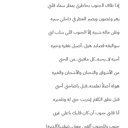
غلاه أكبر من أحساس القصيد وصوت تعبيره
إذا طاف الجنوب بخاطري يمطر سماء قلبي
زهر وغصون ويصير العطر في داخلي سيره
وطن ماله شبيه إلاّ الجنوب اللي سلب لبي
سواليفه قصايد هيل..أصيل بفقره وخيره
أحبه لا..يحبه..كل مافيني..من الحبي
من الأشواق والتحنان والأشجان والغيره
هواه أصلاً تعلمته..قبل ياصاحبي أحبي
قبل نطق الكلام إشربت حبي له وتقديره
أنا قلبي جنوب أن كان قلبك ياعلي غربي