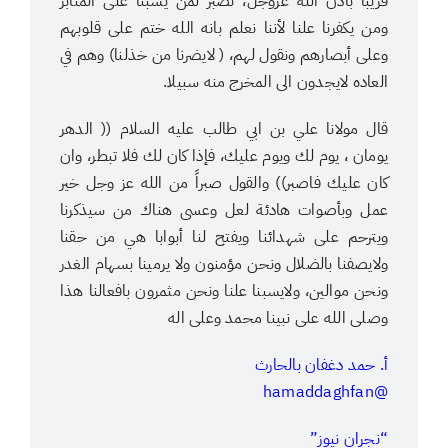
قريبا باْذن الله عزوجل، نصبر لمن يسبنا على المنابر
ومن يكفرنا علنا لأننا نعلم بانه الله ختم على قلوبهم
وعلى أبصارهم ونقول لهم، ( لايضرنا من خذلنا) وهم في
العاده لايجدون الى المخرج منه سبيلا.
قال مولانا علي بن ابي طالب عليه السلام (( الدهر
يومان ، يوم لك ويوم عليك، فإذا كان لك فلا تبطر، وان
كان عليك فاصبر)) والقول صبراً من الله عز وجل خير
عمل وبأصوات هادئة لعل وعسى هناك من سيذكرنا
ويترحم على شهدائنا ويفتح لنا أبوابا هي من حقنا
ولايصفنا بالضلال ونحن مؤمنون ولا يرمينا بسهام الغدر
ونحن موالين، ولايسبنا علنا ونحن مثمرون بافعالنا هذا
وصلى الله على نبينا محمد وعلى اله
أ. حمد دغفان بالحارث
@hamaddaghfan
“نجران نيوز”