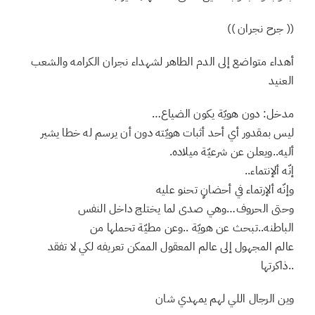
جنوب وللجنوب ألفين معنى..ضمّنها(الديره)
(( جرح نجران ))
أهداء متواضع إلى الدم الطاهر لشهداء نجران الكرامه والشعب
العنيد
مدخل: دون هويّة يكون الضياع…
ليس بمقدور أي أحد أثبات هويّته دون أن يرسم له خطا يشير
أليه..ويعلن عن شرعيّة ميلاده.
إنّه ألإنتماء..
وإنّه ألإرتماء في أحضانٍ تحنو عليه
وحتى الحروف…وهي صدى لما يختلج داخل النفس
الباطنه..تبحث عن هويّة ..وعن مطيّة تحملها من
عالم المجهول إلى عالم المعقول الممكن تعريفه لكي لا تفقد
..ذاكرتها