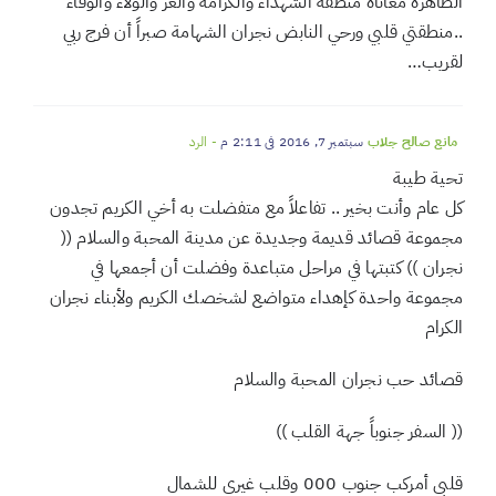
السماء،،كلام يلامس القلوب وأنت منا وفينا ولا يخفى ع أمثالك
الطاهره معاناة منطقة الشهداء والكرامة والعز والولاء والوفاء
..منطقتي قلبي ورحي النابض نجران الشهامة صبراً أن فرج ربي
لقريب…
مانع صالح جلاب
سبتمبر 7, 2016 في 2:11 م
- الرد
تحية طيبة
كل عام وأنت بخير .. تفاعلاً مع متفضلت به أخي الكريم تجدون
مجموعة قصائد قديمة وجديدة عن مدينة المحبة والسلام ((
نجران )) كتبتها في مراحل متباعدة وفضلت أن أجمعها في
مجموعة واحدة كإهداء متواضع لشخصك الكريم ولأبناء نجران
الكرام
قصائد حب نجران المحبة والسلام
(( السفر جنوباً جهة القلب ))