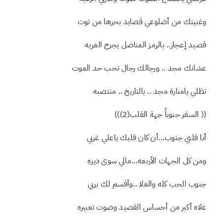
غرستي بأنقطاع الصوت صوت وصرتي الرغبه
وغنيتك من أضلوعي قصايد بحرها من توت
قصيد إعجاز.. بالرمز المناضل يجرح الغربه
عشانك مجد .. ورجالك رجال تحب حد الموت
تظلي يامنارة مجد .. بالتاريخ .. منتصبه
(( السفر جنوباً جهة القلب(2)))
أنا قلبي جنوب…أن كان قلبك ياعلي غربي
ومن كل الجهات الأربعه…مالي سوى ديره
جنوب الحب كله والغلا ..وأقسم لك بربي