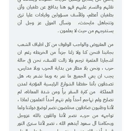
نقلهم والتستر عليهم فهو هنا يدافع عن طغيان وأتى
بطغيان أعظم، وللأسف مسؤولين وقيادات عليا ترى
وتتجاهل مايحدث، ونسأل المولى عز وجل أن
يستدرجهم من حيث لا يعلمون .
من المفروض والواجب الوقوف من كل اطياف الشعب
بجانبنا فنحن كنا ولا زلنا جزءاً من الخريطه رغم ان
اشجارنا المثمرة ترجم ولا زالت للاسف، نحن في حالة
حرب ، ونحن بلا مطار من بداية الحرب وبلا مدارس،
يجب ان يعي الجميع ما نمر به وبما نشعر به، هل
تصدقون بأننا حفظنا الشوارع الرئيسية المؤدية لمدن
المملكة من كثرة السفر براً ومن شدة المعاناه، لم
نصارخ ولم نهاجم أحداً ولم نتهم أحداً اتعلمون لماذا ،
لأننا وطنيون صادقون مخلصون نصبر لوضع دولتنا ولما
تواجهه من حرب، نصبر لأننا واثقون بالله عزوجل
وبحكامنا آل سعود أيدهم الله ، نصبر لأننا سنرى النور