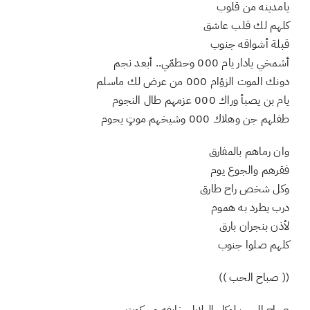
حبهم لك حب صادق
يامدينه من قلوب
كلهم لك قلب عاشق
قبلة أشواقه جنوب
أشمخي يادار يام 000 وحطمّي.. أبعد نجم
دونك الموت الزؤام 000 من عرض لك ماسلم
يام بن يصبأ وراك 000 عزمهم طال النجوم
طفلهم جن وهلاك 000 وشيخهم موتٍ يحوم
وان رماهم بالمفارق
فقرهم والجوع يوم
وكل شخص راح طارق
درب يطرد به هموم
لأذن بنجران بارق
كلهم صلوا جنوب
(( صباح الحب ))