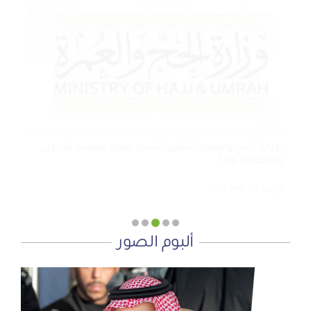
الجمعية الخيرية للخدمات الاجتماعية بنجران تنفذ مشروعي
تأثيث المنازل وسداد الإيجارات بدعم من منصة ديم للمنح
التنموي
الأربعاء, 29 يوليو, 2026
“وزارة الحج والعمرة” تطلق تأشيرة عمرة متعددة الدخول
وإقامة 90 يوماً
الإثنين, 20 يوليو, 2026
ألبوم الصور