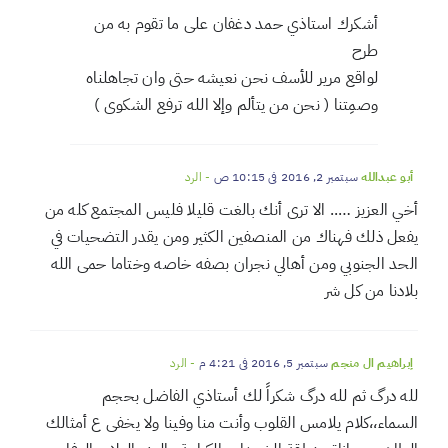
مجازف
أغسطس 20, 2016 في 7:23 م
- الرد
أشكرك استاذي حمد دغفان على ما تقوم به من
طرح
لواقع مرير للأسف نحن نعيشه حتى وان تجاهلناه
وصمِتنا ( نحن من يتألم وإلا الله ترفع الشكوى )
أبو عبدالله
سبتمبر 2, 2016 في 10:15 ص
- الرد
أخي العزيز ….. الا ترى أنك بالغت قليلا فليس المجتمع كله من
يفعل ذلك فهناك من المنصفين الكثير ومن يقدر التضحيات في
الحد الجنوبي ومن أهالي نجران بصفه خاصه وختاما حمى الله
بلادنا من كل شر
إبراهيم ال منجم
سبتمبر 5, 2016 في 4:21 م
- الرد
لله درگ ثم لله درگ شكراً لك أستاذي الفاضل بحجم