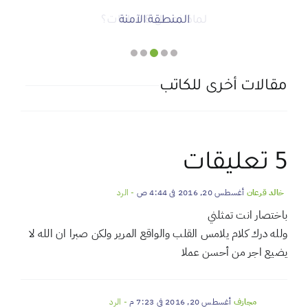
شويش الفهد
شويش الفهد
صحيفة المشهد الإخبارية
صحيفة المشهد الإخبارية
أ.محمد سمحان آل منصور
لماذا نعمل 8 ساعات؟
المنطقة الآمنة
دعوة للاحتفال بمنجزات الرؤية
أجتاحني الخريف .. و أعادني الربيع
الحوار الصامت بين الروح والأرض
مقالات أخرى للكاتب
5 تعليقات
خالد قرعان
أغسطس 20, 2016 في 4:44 ص
- الرد
باختصار انت تمثلني
ولله درك كلام يلامس القلب والواقع المرير ولكن صبرا ان الله لا
يضيع اجر من أحسن عملا