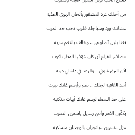
صباح الحب لوكل البلابل خايفه وسكوت
من أجلك غرد العصفور بألحان الهوى العذبه
عشانك ورد وسياجك قلوب تحب حد الموت
تغنا بلبل أضلوعي .. وخالف بالنغم سربه
عصافير الغرام أن كان خوّفها المطر بافوت
لأن البرق شوقي .. والرعد في داخلي دربه
أمد القافيه لجلك .. نغم وأرسم غلاك بيوت
على خد السماء لرسم غلاك أبيات منكتبه
بكفّين القمر وأنتي رسايل ياسمين الصوت