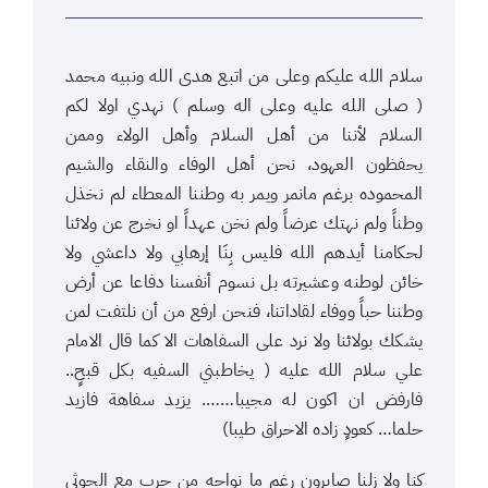
سلام الله عليكم وعلى من اتبع هدى الله ونبيه محمد
( صلى الله عليه وعلى اله وسلم ) نهدي اولا لكم
السلام لأننا من أهل السلام وأهل الولاء وممن
يحفظون العهود، نحن أهل الوفاء والنقاء والشيم
المحموده برغم مانمر ويمر به وطننا المعطاء لم نخذل
وطناً ولم نهتك عرضاً ولم نخن عهداً او نخرج عن ولائنا
لحكامنا أيدهم الله فليس بِنَا إرهابي ولا داعشي ولا
خائن لوطنه وعشيرته بل نسوم أنفسنا دفاعا عن أرض
وطننا حباً ووفاء لقاداتنا، فنحن ارفع من أن نلتفت لمن
يشكك بولائنا ولا نرد على السفاهات الا كما قال الامام
علي سلام الله عليه ( يخاطبني السفيه بكل قبحٍ..
فارفض ان اكون له مجيبا……. يزيد سفاهة فازيد
حلما… كعودٍ زاده الاحراق طيبا)
كنا ولا زلنا صابرون رغم ما نواجه من حرب مع الحوثي