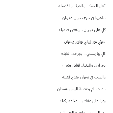
وين الرجال اللي لهم يمهدي شان
أهل الحميّا.. والشرف والفضيله
تباشروا في جرح نجران عدوان
كلٍ على نجران .. ينفض صميله
حوثي مع إيراني وبايع وخوان
كلٍ يبا يشفي .. بجرحه.. غليله
نجران.. والدنيا.. قنابل ونيران
والموت في نجران يقدح فتيله
ناديت يام وعصبة الراس همدان
ردوا على عفاش .. صاعه وكيله