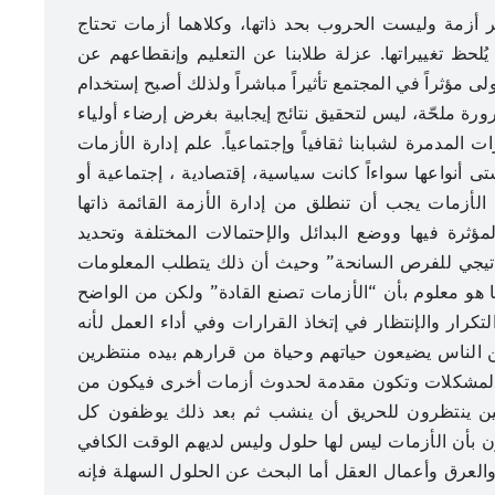
بر أزمة وليست الحروب بحد ذاتها، وكلاهما أزمات تحتاج
ُلحظ تغييراتها. عزلة طلابنا عن التعليم وإنقطاعهم عن
لى مؤثراً في المجتمع تأثيراً مباشراً ولذلك أصبح إستخدام
رة ملحّة، ليس لتحقيق نتائج إيجابية بغرض إرضاء أولياء
ات المدمرة لشبابنا ثقافياً وإجتماعياً. علم إدارة الأزمات
 أنواعها سواءاً كانت سياسية، إقتصادية ، إجتماعية أو
ة الأزمات يجب أن تنطلق من إدارة الأزمة القائمة ذاتها
لمؤثرة فيها ووضع البدائل والإحتمالات المختلفة وتحديد
تراتيجي للفرص السانحة” وحيث أن ذلك يتطلب المعلومات
ا هو معلوم بأن “الأزمات تصنع القادة” ولكن من الواضح
كرار والإنتظار في إتخاذ القرارات وفي أداء العمل لأنه
ن الناس يضيعون حياتهم وحياة من قرارهم بيده منتظرين
م المشكلات وتكون مقدمة لحدوث أزمات أخرى فيكون من
يين ينتظرون للحريق أن ينشب ثم بعد ذلك يوظفون كل
ون بأن الأزمات ليس لها حلول وليس لديهم الوقت الكافي
العرق وأعمال العقل أما البحث عن الحلول السهلة فإنه