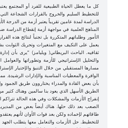
كل ما يعطل الحياة الطبيعية للفرد أو المجتمع يعت
للتخطيط السليم والخروج بالقرارات الشجاعة التي ي
الدراسة لمدة عامين تقريباً يعتبر أزمة من الدرجة الأو
المناهج العلمية في مواجهة أزمة إنقطاع الدراسة ضرو
الأمور وطلباتهم المتكررة بل تجنباً لنتائج هذه القرار
يعمل على التكيف مع المتغيرات وتحريك الثوابت بشتى
ثقافيه. الباحث البريطاني( ويليامز) “يرى بأن إدار
والتحليل الإستراتيجي للأزمة وتطوراتها والعوامل ا
مسارها المستقبلي من خلال التنبؤ والإختيار الإس
الوافرة والمعطيات المناسبة والإدارات الرشيدة. مم
بأن بعض القادة والمدراء يختاروون طريق الجمود والت
الطريق الأسهل الذي يعود بنا سالمين وهناك كثير م
إنفراج الأزمات والمشكلات وفي هذه الحالة تتراك
الصعب بعد ذلك حلها. هناك أيضاً بعض من المدير
طاقاتهم لإخماده ولكن بعد فوات الأوان لأنهم يعتقد
للتخطيط. حل الأزمات والتعامل معها يتطلب الجهد و