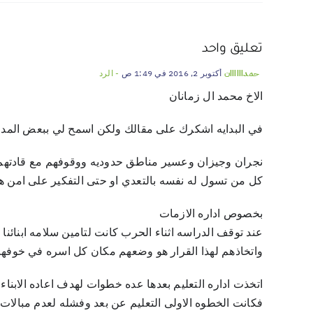
تعليق واحد
حمداااااان
أكتوبر 2, 2016 في 1:49 ص
- الرد
الاخ محمد ال زمانان
في البدايه اشكرك على مقالك ولكن اسمح لي ببعض المد
نجران وجيزان وعسير مناطق حدوديه ووقوفهم مع قادتهم 
كل من تسول له نفسه بالتعدي او حتى التفكير على امن هذا
بخصوص اداره الازمات
عند توقف الدراسه اثناء الحرب كانت لتامين سلامه ابنائنا ا
واتخاذهم لهذا القرار هو وضعهم مكان كل اسره في خوفهم 
اتخذت اداره التعليم بعدها عده خطوات لهدف اعاده الابناء 
فكانت الخطوه الاولى التعليم عن بعد وفشله لعدم مبالات ا