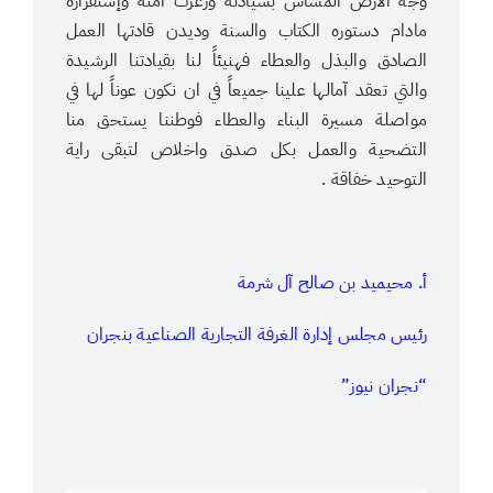
وجه الارض المساس بسيادته وزعزت أمنه وإستقراره
مادام دستوره الكتاب والسنة وديدن قادتها العمل
الصادق والبذل والعطاء فهنيئاً لنا بقيادتنا الرشيدة
والتي تعقد آمالها علينا جميعاً في ان نكون عوناً لها في
مواصلة مسيرة البناء والعطاء فوطننا يستحق منا
التضحية والعمل بكل صدق واخلاص لتبقى راية
التوحيد خفاقة .
.
أ. محيميد بن صالح آل شرمة
رئيس مجلس إدارة الغرفة التجارية الصناعية بنجران
“نجران نيوز”