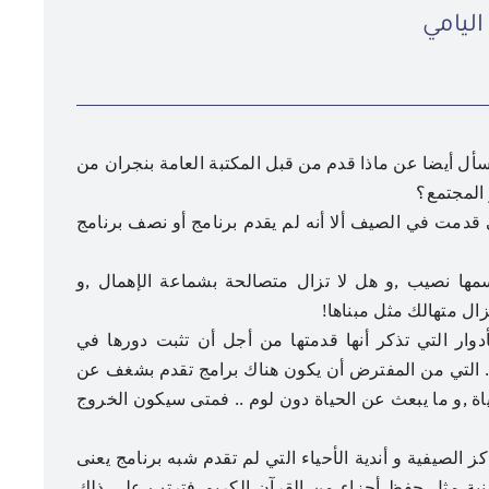
ليامي
أل أيضا عن ماذا قدم من قبل المكتبة العامة بنجران من
 المجتمع؟
 قدمت في الصيف ألا أنه لم يقدم برنامج أو نصف برنامج
عنوان الصورة
سمها نصيب ,و هل لا تزال متصالحة بشماعة الإهمال ,و
عدسة: هادي آل دويس
زال متهالك مثل مبناها!
ة بنجران تأسست عام 1396ه فما الأدوار التي تذكر أنها قدمتها من أجل أن تثبت دورها في
 .. التي من المفترض أن يكون هناك برامج تقدم بشغف عن
اة ,و ما يبعث عن الحياة دون لوم .. فمتى سيكون الخروج
كز الصيفية و أندية الأحياء التي لم تقدم شبه برنامج يعنى
دينية مثل حفظ أجزاء من القرآن الكريم فترتب على ذلك