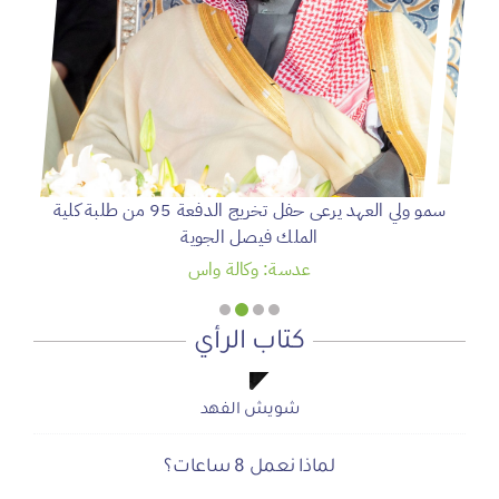
سمو ولي العهد يرعى حفل تخريج الدفعة 95 من طلبة كلية
الملك فيصل الجوية
عدسة: وكالة واس
كتاب الرأي
شويش الفهد
شويش الفهد
صحيفة المشهد الإخبارية
صحيفة المشهد الإخبارية
أ.محمد سمحان آل منصور
لماذا نعمل 8 ساعات؟
المنطقة الآمنة
دعوة للاحتفال بمنجزات الرؤية
أجتاحني الخريف .. و أعادني الربيع
الحوار الصامت بين الروح والأرض