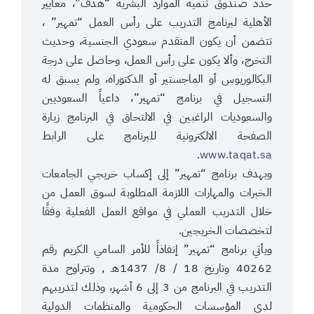
حدد صندوق تنمية الموارد البشرية “هدف”، معايير
الأهلية لبرنامج التدريب على رأس العمل “تمهير” ،
تتضمن أن يكون المتقدم سعودي الجنسية، وحديث
التخرج، وألا يكون على رأس العمل، وحاصل على درجة
البكالوريوس أو الماجستير أو الدكتوراه، ولم يسبق له
التسجيل في برنامج “تمهير”، داعياً السعوديين
والسعوديات الراغبين في الالتحاق في البرنامج زيارة
الصفحة الالكترونية للبرنامج على الرابط
.
www.taqat.sa
ويهدف برنامج “تمهير” إلى إكساب خريجي الجامعات
الخبرات والمهارات اللازمة المطلوبة لسوق العمل من
خلال التدريب العملي في مواقع العمل الفعلية وفقًا
لتخصصات الخريجين.
ويأتي برنامج “تمهير” إنفاذاً للأمر السامي الكريم رقم
40262 وتاريخ 18 / 8/ 1437هـ , وتتراوح مدة
التدريب في البرنامج من 3 إلى 6 أشهر، وذلك لتدريبهم
لدى المؤسسات الحكومية والمنظمات الدولية