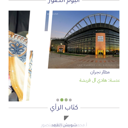
ألبوم الصور
سمو ولي العهد يرعى حفل تخريج الدفعة 95 من طلبة كلية
الملك فيصل الجوية
عدسة: وكالة واس