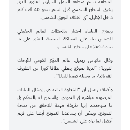
المنطقة باسم منطقة الحمل الحراري العلوي الذي
يخرق السطح الشمسي قبل السفر بنحو 40 ألف كلم
داخل الإكليل، أي الغلاف الجوي للشمس.
ويعتزم العلماء اختبار ملاحظات العالم الحقيقي
للشمس بناء على المحاكاة الناجحة، للعثور على ما
يحدث فعلا على سطح الشمس.
وقال ماتياس ريميل، عالم المركز القومي للأبحاث
النووية: “لدينا نموذج يغطي نطاقا كبيرا من الظروف
الفيزيائية، ما يجعله صعبا للغاية”.
وأضاف ريميل أن “الخطوة التالية هي إدخال البيانات
المرصودة مباشرة في النموذج، والسماح له بالتحكم في
ما سيحدث. إنها طريقة مهمة للتحقق من صحة
النموذج، ويمكن أن يساعدنا النموذج أيضا على فهم
أفضل لما نراه على الشمس”.