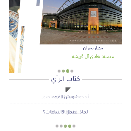
سمو ولي العهد يرعى حفل تخريج الدفعة 95 من طلبة كلية
الملك فيصل الجوية
عدسة: وكالة واس
كتاب الرأي