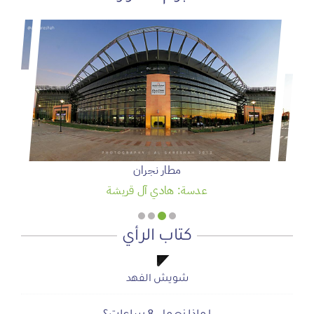
سمو ولي العهد يرعى حفل تخريج الدفعة 95 من طلبة كلية
الملك فيصل الجوية
عدسة: وكالة واس