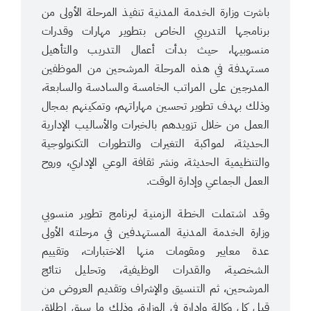
باشرت وزارة الخدمة المدنية تنفيذ المرحلة الأولى من
برنامجها التدريبي الخاص بتطوير مهارات وقدرات
منسوبيها، حيث بدأت أعمال التدريب والتأهيل
مستهدفة في هذه المرحلة المرشحين من الموظفين
المدرجين على المراتب الخامسة والسادسة والسابعة،
وذلك بهدف تطوير تحسين مهاراتهم، وتمكينهم بمجال
العمل من خلال تزويدهم بالخبرات والأساليب الإدارية
الحديثة، لمواكبة التغيرات والتطورات التكنولوجية
والتنظيمية الحديثة، ونشر ثقافة الوعي الإداري، وروح
العمل الجماعي وإدارة الوقت.
وقد اشتملت الخطة الزمنية لبرنامج تطوير منسوبي
وزارة الخدمة المدنية المستهدفين في مرحلته الأولى
عدة معايير ومقومات منها الاختبارات، وتقييم
الشخصية، والقدرات الوظيفية، وتحليل نتائج
المرشحين، ثم التنسيق والإشراف وتقديم العروض من
قبل كل وكالة وإدارة في الوزارة، وذلك ما سبق إطلاق