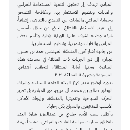
المبادرة تهدف إلى تحقيق التنمية المستدامة للمراعي
والغابات وتنظيم الاستثمار بها، ومكافحة التصحر،
وحماية المراعي والغابات من التعدي والتدهور، إضافةً
إلى تعزيز الاستثمار بالقطاع البيئي من خلال تأسيس
شركة وطنية تشرف عليها الوزارة لإدارة وتأجير بعض
المراعي والغابات وتنميتها، وتنظيم الاستثمار بها.
من جانبه أشار أمين المنطقة المهندس حمد بن حسين
عيبان، إلى دور الجهات ذات العلاقة في مساندة هذه
المبادرة، ومنها أمانة المنطقة، لتحقيق أهدافها
المرسومة وفق رؤية المملكة ٢٠٣٠.
بدوره أوضح مدير فرع الهيئة العامة للسياحة والتراث
الوطني صالح بن محمد آل مريح، دور المبادرة في تعزيز
الحركة السياحية وتنميتها بالمنطقة، وإيجاد الأماكن
الأنسب للمتنزهين والسياح بكل رحابة.
وأطلق سمو الأمير جلوي بن عبدالعزيز شارة البدء
بانطلاق سيارات حراسة الغابات والمراعي، مشيداً بهمة
وحماس الحراس البيئيين في مهامهم المستحدثة.