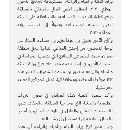
وزارة البيئة والمياه والزراعة، المستهدفة لبرنامج التحول
الوطني ٢٠٢٠، لتحقيق الأمن المائي والغذائي بالمملكة
ورفع كفاءة الخدمات المختلفة، والمحافظة على البيئة
لتعزيز التنمية المستدامة وصولاً إلى تجسيد رؤية
المملكة ٢٠٣٠.
وأزاح الأمير جلوي بن عبدالعزيز بن مساعد الستار عن
لوحة التدشين، من إحدى المراعي النباتية شرقي منطقة
نجران، حيث استعرض المواقع التي تشملها الحراسة في
المرحلة الأولى، في إيجاز قدمه مدير عام فرع وزارة البيئة
والمياه والزراعة منصور بن محمد الشمراني، الذي عدد
٣٣ موقعاً بالمنطقة ومحافظاتها، تمثل المواقع المعنية
بحراستها.
وأكد سموه أهمية هذه المبادرة في صون الثروات
الطبيعية والبيئية التي تزخر بها المملكة، والحفاظ عليها
للاستخدام الفعلي والعادل في الوقت الحالي، وتأمينها
للأجيال القادمة في المستقبل إن شاء الله.
وبين مدير فرع وزارة البيئة والمياه والزراعة أن هذه