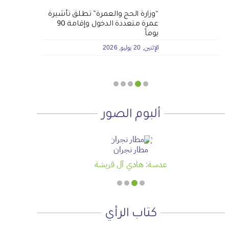
لماذا نعمل 8 ساعات؟
المنطقة الآمنة
الجمعية الخيرية للخدمات
أجتاحني الخريف .. و أعادني الربيع
“وزارة الحج والعمرة” تطلق تأشيرة
عمرة متعددة الدخول وإقامة 90
الاجتماعية بنجران تنفذ مشروعي
الأحد, 19 يوليو, 2026
الجمعة, 3 يوليو, 2026
الخميس, 2 يوليو, 2026
يوماً
تأثيث المنازل وسداد الإيجارات بدعم
من منصة ديم للمنح التنموي
الإثنين, 20 يوليو, 2026
الأربعاء, 29 يوليو, 2026
ألبوم الصور
مطار نجران
عدسة: هادي آل قريشة
كتاب الرأي