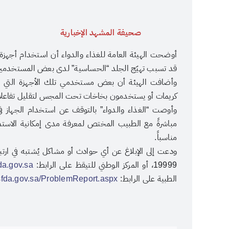
صحيفة المشهد الإخبارية
قد تسبب تهيّج الجلد “الحساسية” لدى بعض المستخدمين
وأضافت الهيئة أن بعض مستخدمي تلك الأجهزة التي يتم
كريمات أو يستخدمون بخاخات تحت المجس لتقليل تفاعلات ال
وأوصت “الغذاء والدواء” بالتوقف عن استخدام الجهاز ف
مباشرةً مع الطبيب المختص لمعرفة مدى إمكانية الاستم
مناسباً.
ودعت إلى الإبلاغ عن أي حوادث أو مشاكل يُشتبه في ارتبا
19999، أو المركز الوطني للتيقظ على الرابط:
fda.gov.sa
الطبية على الرابط:
https://ncmdr.sfda.gov.sa/ProblemReport.aspx