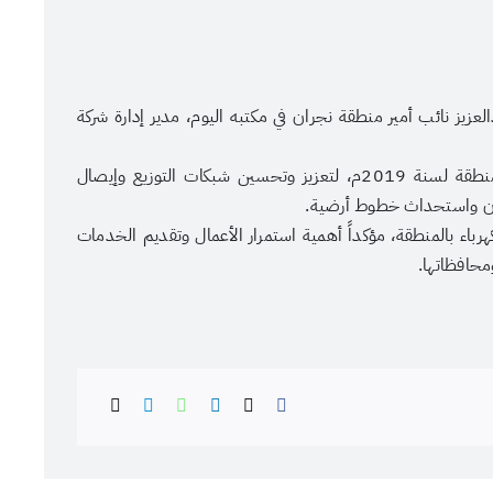
زيز نائب أمير منطقة نجران في مكتبه اليوم، مدير إدارة شركة
واطلع سموه على مشاريع الشركة السعودية للكهرباء بالمنطقة لسنة 2019م، لتعزيز وتحسين شبكات التوزيع وإيصال
ان واستحداث خطوط أرضية.
ء بالمنطقة، مؤكداً أهمية استمرار الأعمال وتقديم الخدمات
محافظاتها.
عنوان الصورة
عدسة: هادي آل دويس