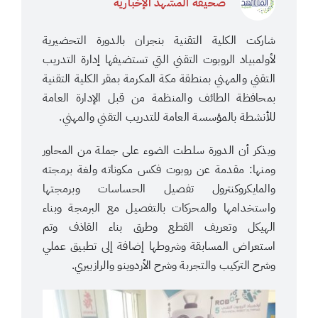
صحيفة المشهد الإخبارية
شاركت الكلية التقنية بنجران بالدورة التحضيرية
لأولمبياد الروبوت التقني التي تستضيفها إدارة التدريب
التقني والمهني بمنطقة مكة المكرمة بمقر الكلية التقنية
بمحافظة الطائف والمنظمة من قبل الإدارة العامة
للأنشطة بالمؤسسة العامة للتدريب التقني والمهني.
ويذكر أن الدورة سلطت الضوء على جملة من المحاور
ومنها: مقدمة عن روبوت فكس مكوناته ولغة برمجته
والمايكروكنترول تفصيل الحساسات وبرمجتها
واستخدامها والمحركات بالتفصيل مع البرمجة وبناء
الهيكل وتعريف القطع وطرق بناء القاذف وتم
استعراض المسابقة وشروطها إضافة إلى تطبيق عملي
وشرح التركيب والتجربة وشرح الأردوينو والرازبيري.