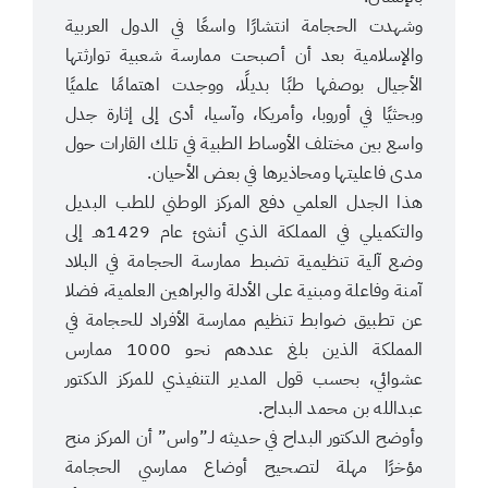
وشهدت الحجامة انتشارًا واسعًا في الدول العربية
والإسلامية بعد أن أصبحت ممارسة شعبية توارثتها
الأجيال بوصفها طبًا بديلًا، ووجدت اهتمامًا علميًا
وبحثيًا في أوروبا، وأمريكا، وآسيا، أدى إلى إثارة جدل
واسع بين مختلف الأوساط الطبية في تلك القارات حول
مدى فاعليتها ومحاذيرها في بعض الأحيان.
هذا الجدل العلمي دفع المركز الوطني للطب البديل
والتكميلي في المملكة الذي أنشئ عام 1429هـ إلى
وضع آلية تنظيمية تضبط ممارسة الحجامة في البلاد
آمنة وفاعلة ومبنية على الأدلة والبراهين العلمية، فضلا
عن تطبيق ضوابط تنظيم ممارسة الأفراد للحجامة في
المملكة الذين بلغ عددهم نحو 1000 ممارس
عشوائي، بحسب قول المدير التنفيذي للمركز الدكتور
عبدالله بن محمد البداح.
وأوضح الدكتور البداح في حديثه لـ”واس” أن المركز منح
مؤخرًا مهلة لتصحيح أوضاع ممارسي الحجامة