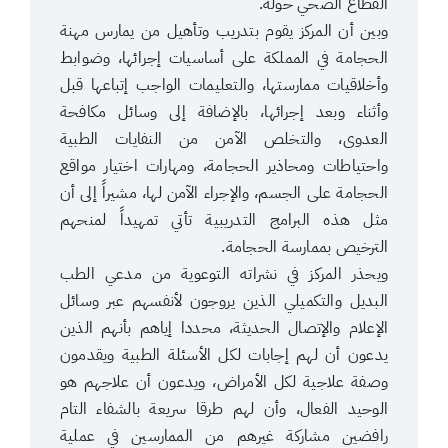
القطاع الصحي حوله.
وبين أن المركز يقوم بتدريب وتأهيل من يمارس مهنة
الحجامة في المملكة على أساسيات إجرائها، وضوابط
وأخلاقيات ممارستها، والتعليمات الواجب إتباعها قبل
وأثناء وبعد إجرائها، بالإضافة إلى وسائل مكافحة
العدوى، والتخلص الآمن من النفايات الطبية
واحتياطات ومحاذير الحجامة، ومهارات اختيار مواقع
الحجامة على الجسم، والإجراء الآمن لها، مشيراً إلى أن
مثل هذه البرامج التدريبية تأتي تمهيداً لمنحهم
الترخيص بممارسة الحجامة.
ويحذر المركز في نشراته التوعوية من مدعي الطب
البديل والتكميلي الذين يروجون لأنفسهم عبر وسائل
الإعلام والإتصال الحديثة، محددا إياهم بأنهم الذين
يدعون أن لهم إجابات لكل الأسئلة الطبية ويقدمون
وصفة علاجية لكل الأمراض، ويدعون أن علاجهم هو
الوحيد الفعال، وأن لهم طرقا سريعة بالشفاء التام
رافضين مشاركة غيرهم من الممارسين في عملية