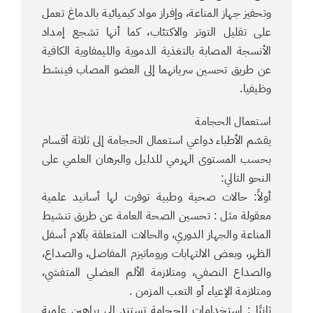
وتحفيز جهاز المناعة، وإفراز مواد كيميائية بالدماغ تعمل
على تقليل التوتر والاكتئاب، كما أنها تشجع إمداد
الأنسجة المصابة بالتغذية الدموية والليمفاوية الكافية
عن طريق تحسين سريانهما إلى العضو المصاب فينشط
وظيفيا.
استعمال الحجامة
يقسّم الأطباء دواعي استعمال الحجامة إلى ثلاثة أقسام
بحسب المستوى الهرمي للدليل والبرهان العلمي على
النحو التالي:
أولاً: حالات صحية وطبية توفرت لها أسانيد علمية
معقولة مثل : تحسين الصحة العامة عن طريق تنشيط
المناعة والجهاز الدوري، والحالات المتعلقة بآلام أسفل
الظهر، وبعض الالتهابات وروماتيزم المفاصل، والصداع،
والصداع النصفي، ومتلازمة الألم العضلي المتفشي،
ومتلازمة الإعياء أو التعب المزمن .
ثانيًا : استخدامات للحجامة تستند إلى براهين علمية