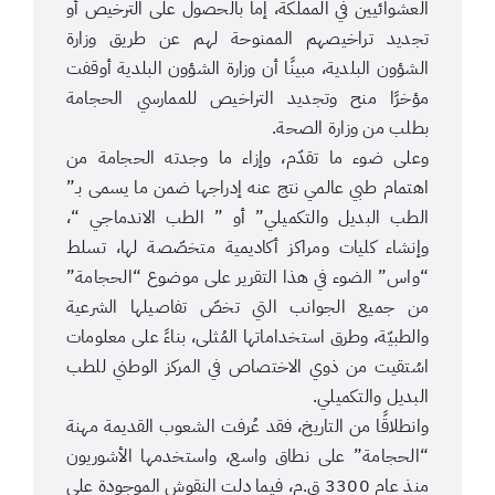
العشوائيين في المملكة، إما بالحصول على الترخيص أو
تجديد تراخيصهم الممنوحة لهم عن طريق وزارة
الشؤون البلدية، مبينًا أن وزارة الشؤون البلدية أوقفت
مؤخرًا منح وتجديد التراخيص للممارسي الحجامة
بطلب من وزارة الصحة.
وعلى ضوء ما تقدّم، وإزاء ما وجدته الحجامة من
اهتمام طبي عالمي نتج عنه إدراجها ضمن ما يسمى بـ”
الطب البديل والتكميلي” أو ” الطب الاندماجي “،
وإنشاء كليات ومراكز أكاديمية متخصّصة لها، تسلط
“واس” الضوء في هذا التقرير على موضوع “الحجامة”
من جميع الجوانب التي تخصّ تفاصيلها الشرعية
والطبيّة، وطرق استخداماتها المُثلى، بناءً على معلومات
اسُتقيت من ذوي الاختصاص في المركز الوطني للطب
البديل والتكميلي.
وانطلاقًا من التاريخ، فقد عُرفت الشعوب القديمة مهنة
“الحجامة” على نطاق واسع، واستخدمها الأشوريون
منذ عام 3300 ق.م، فيما دلت النقوش الموجودة على