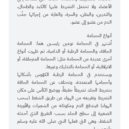
الأعضاء ولا تحتمل التشريط عليها كالكبد والطحال،
والثديين، والبطن، والسرة، والغاية من إجرائها جذّب
الدم من عضو إلى عضو.
أنواع الحجامة
اُشتهر في الحجامة نوعين رئيسين هما: الحجامة
الجافة، والحجامة الرطبة أو الدامية، ثم ظهرت أنواع
أخرى عديدة من الحجامة مثل: الحجامة المتزحلقة، أو
الانزلاقية، أو الحجامة بالتدليك وغيرها.
ويستخدم في الحجامة الرطبة الكؤوس بأشكالها
وأحجامها المتعددة، وتختلف عن الحجامة الجافة
بتشريط الجلد تشريطاً خفيفاً، ووضع الكأس على مكان
التشريط وتفريغه من الهواء عن طريق الشفط (سحب
الهواء) فيندفع الدم ومكوناته من الشعيرات والأوردة
الصغيرة إلى سطح الجلد بسبب التفريغ الذي أحدثه
الشفط، وهي التي فعلها النبي صلى الله عليه وسلم
وأوصى بها.