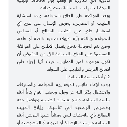
الأدوية التي تتناولها أو وقفها يوم الحجامة وكيفية
العودة لتناولها بعد الحجامة تحت إشرافه.
وبعد الموافقة على العلاج بالحجامة، وبدء استشارة
الطبيب أو الممارس، يحرص الإنسان على طرح أي
استفسار طبي على الطبيب المعالج أو الممارس
للحجامة وإبلاغه بأية ظروف صحية خاصة أو عامة،
وحتى تتم الحجامة بنجاح يفضل الاطلاع على الموافقة
المستنيرة على العلاج بالحجامة التي من المفترض أن
تكون موجودة لدى الممارس، حيث أنها إجراء طبي
لصالح المريض والطبيب على السواء.
2 / أثناء جلسة الحجامة :
يجب ارتداء ملابس نظيفة يوم الحجامة، والاسترخاء،
والاشتغال بذكر الله عز وجل، وتجنب النوم بتاتاً أثناء
جلسة الحجامة، واتبع تعليمات الطبيب، وتواصل معه
بخصوص الوضعية التي تناسبك، وإبلاغ الطبيب
المعالج بأي ملاحظات ليس معتاداً عليها المريض أثناء
الحجامة من حيث الإضاءة أو التهوية أو الخصوصية أو