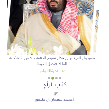
سمو ولي العهد يرعى حفل تخريج الدفعة 95 من طلبة كلية
الملك فيصل الجوية
عدسة: وكالة واس
كتاب الرأي
شويش الفهد
شويش الفهد
صحيفة المشهد الإخبارية
صحيفة المشهد الإخبارية
أ.محمد سمحان آل منصور