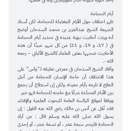
أيام الحجامة
ظهر اختلاف حول الأيام المفضلة للحجامة، لكن أستاذ
الشريعة الشيخ عبدالعزيز بن محمد السدحان أوضح
أنه وردت أحاديث نبوية عديدة في تحديد أيام الحجامة
في ( 17، و 19، و 21) من كل شهر، مبينًا أن هذه
الأحاديث صحهها بعض العلماء كالشيخ الألباني – رحمه
الله -.
وأفاد الشيخ السدحان في معرض تعليقه لـ”واس” على
هذا الاختلاف أن حاجة الإنسان للحجامة من أجل
العلاج لا تلزمه بأيام معينة، ولكن إن استطاع أن يجمع
بين الأيام المحدّدة شرعًا مع حاجته للحجامة فهو خير.
ووفقا لموقع الرئاسة العامة للبحوث العلمية والإفتاء،
فقد نُقل عن أنس بن مالك رضي الله عنه القول : إن
رسول الله صلى الله عليه وسلم قال : من أراد
الحجامة فليتحر سبعة عشر ، أو تسعة عشر ، أو إحدى