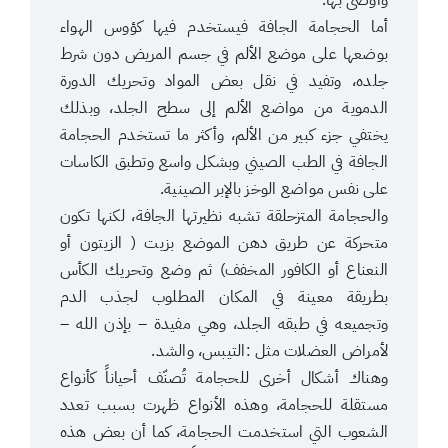
أما الحجامة الجافة فيستخدم فيها كؤوس الهواء
بوضعها على موضع الألم في جسم المريض دون شرط
جلده، وتفيد في نقل بعض المواد وتحريك الدورة
الدموية من مواضع الألم إلى سطح الجلد، وبذلك
يختفي جزء كبير من الألم، وأكثر ما تستخدم الحجامة
الجافة في الطب الصيني وبشكل واسع وتطبق الكاسات
على نفس مواضع الوخز بالإبر الصينية.
والحجامة المتزحلقة تشبه نظيرتها الجافة، لكنها تكون
متحركة عن طريق دهن الموضع بزيت ( الزيتون أو
النعناع أو الكافور المخفف) ثم وضع وتحريك الكأس
بطريقة معينة في المكان المطلوب لجذب الدم
وتجميعه في طبقه الجلد، وهي مفيدة – بإذن الله –
لأمراض العضلات مثل :التيبس، والشد.
وهناك أشكال أخرى للحجامة تُصنّف أحياناً كأنواع
مستقلة للحجامة، وهذه الأنواع ظهرت بسبب تعدد
الشعوب التي استخدمت الحجامة، كما أن بعض هذه