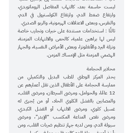
ليست حاسمة بعد، كالتهاب المفاصل الروماتويدي،
وارتفاع ضغط الدم، وارتفاع الكولسترول في الدم،
والنقرس، وبعض الاعتلالات الهرمونية، والربو الصدري.
ثالثًا : استخدامات مستندة على خبرات وتجارب خاصة
ليس لها براهين علمية، كالحمى والالتهابات المزمنة،
ونزلة البرد والأنفلونزا، وبعض الأمراض النفسية، والجهاز
الهضمي المزمنة مثل الإمساك المزمن.
محاذير الحجامة
يحذر المركز الوطني للطب البديل والتكميلي من
ممارسة الحجامة على الأطفال الذين تقل أعمارهم عن
12 عامًا، والحوامل، ومرضى السرطان، ومرضى القلب،
والمصابين بالفشل الكلوي الحاد، أو من يُجرى له
غسيل كلوي، ومرضى الالتهاب أو الفشل الكبدي،
ومرضى نقص المناعة المكتسب “الإيدز”، ومرضى
سيولة الدم، ومن لديه جهاز تنظيم ضربات القلب، ومن
يأخذ أدوية سيولة الدم كالوورفارين وما في حكمها.