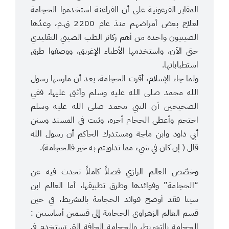
المقابر الفرعونية على أن الفراعنة استخدموا الحجامة
لعلاج بعض أمراضهم منذ عام 2200 ق.م، وعدّها
الصينيون واحدة من أهم ركائز الطب الصيني التقليدي
حتى الآن، واستخدمها الأطباء الإغريق، ووصفوا طرق
استطباباتها.
ولما جاء الإسلام، أقرت الحجامة، بعد أن مارسها رسول
الله محمد صلى الله عليه وسلم وأثنى عليها، ففي
الصحيحين أن النبي محمد صلى الله عليه وسلم
احتجم وأعطى الحجام أجره، وثبت في المسند وسنن
أبي داود وابن ماجة ومستدرك الحاكم أن رسول الله
قال ( إن كان في شيء مما تداويتم به خير فالحجامة).
وخصّص العالم الرازي فصلاً كاملاً تحدث فيه عن
“الحجامة” وفوائدها وطرق تطبيقها، أما العالم ابن
سينا فقد أوضح فوائد الحجامة بالتشريط، في حين
قسم العالم الزهراوي الحجامة إلى قسمين أساسيين :
الحجامة بالتشريط، والحجامة الجافة التي تستخدم في