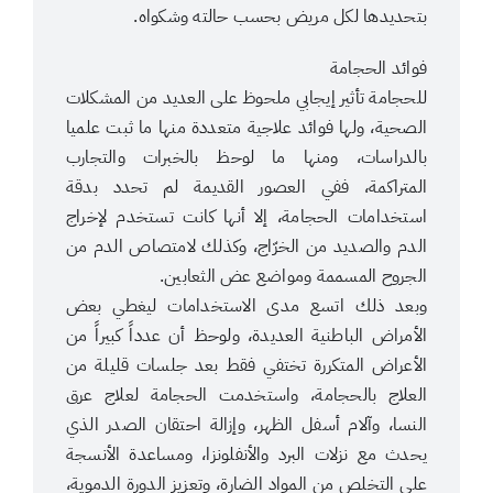
بتحديدها لكل مريض بحسب حالته وشكواه.
فوائد الحجامة
للحجامة تأثير إيجابي ملحوظ على العديد من المشكلات
الصحية، ولها فوائد علاجية متعددة منها ما ثبت علميا
بالدراسات، ومنها ما لوحظ بالخبرات والتجارب
المتراكمة، ففي العصور القديمة لم تحدد بدقة
استخدامات الحجامة، إلا أنها كانت تستخدم لإخراج
الدم والصديد من الخرّاج، وكذلك لامتصاص الدم من
الجروح المسممة ومواضع عض الثعابين.
وبعد ذلك اتسع مدى الاستخدامات ليغطي بعض
الأمراض الباطنية العديدة، ولوحظ أن عدداً كبيراً من
الأعراض المتكررة تختفي فقط بعد جلسات قليلة من
العلاج بالحجامة، واستخدمت الحجامة لعلاج عرق
النسا، وآلام أسفل الظهر، وإزالة احتقان الصدر الذي
يحدث مع نزلات البرد والأنفلونزا، ومساعدة الأنسجة
على التخلص من المواد الضارة، وتعزيز الدورة الدموية،